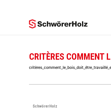
Skip to main content
CRITÈRES COMMENT LE
critères_comment_le_bois_doit_être_travaillé_
SchwörerHolz